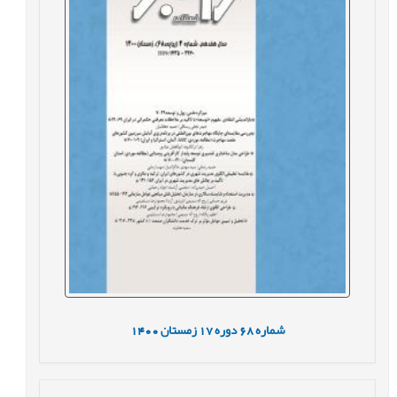
شماره
68
دوره
17
زمستان
1400