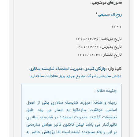
محورهای موضوعی
:
1
روح اله سمیعی
- 00
1
تاریخ دریافت : 1400/12/26
تاریخ پذیرش : 1400/12/26
تاریخ انتشار : 1400/12/26
کلید واژه
:
واژگان کلیدی: مدیریت استعداد
,
شایسته سالاری
,
عوامل سازمانی
,
شرکت توزیع نیروی برق
,
معادلات ساختاری
,
چکیده مقاله
:
زمینه و هدف: امروزه، شایسته سالاری یکی از اصول
اساسی موفقیت سازمانها به شمار می رود. طبق
تحقیقات گذشته، مدیریت استعداد بر شایسته سالاری
تاثیرگذار می باشد لیکن تاکنون تاثیر عوامل سازمانی
بر این رابطه سنجیده نشده است لذا پژوهش حاضر به